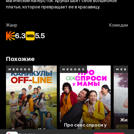
магический наперсток. Аруназ шьет себе волшебное
платье, которое превращает ее в красавицу.
Жанр
Комедии
6.3
5.5
Похожие
Жизн
7.8
6.5
7
Про секс спроси у
Каникулы off-line
мамы
акко