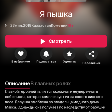
Я пышка
1ч. 23мин.
2019
Казахстан
Комедии
16+
Смотреть
1
2
3
В избранное
Подписаться
Оценить
Поделиться
Отменить
Авторизоваться
Отправить
Описание
В главных ролях
Главной героиней является скромная и неуверенная в
себе пышка, которая комплексует из-за своего лишнего
веса. Девушка влюблена во владельца модного дома
Макса. Однажды она получает по наследству от бабушки