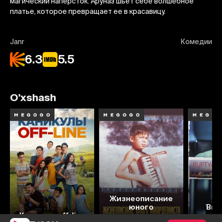
магический наперсток. Аруназ шьет себе волшебное
платье, которое превращает ее в красавицу.
Janr
Комедии
6.3
5.5
O'xshash
Жизнеописание
7.8
6.5
7.4
6.4
4
юного
Вир
Каникулы off-line
аккордеониста
л