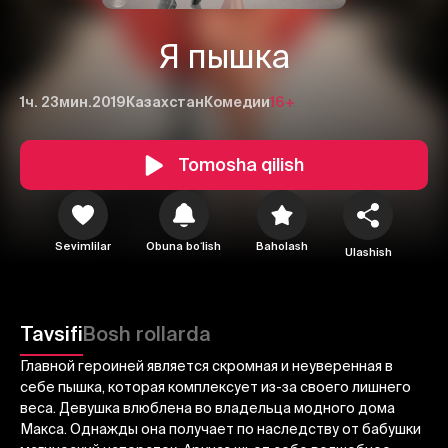
Я пышка
1ч. 23мин.
2019
Казахстан
Комедии
16+
Tomosha qilish
1
2
3
Sevimlilar
Obuna boʻlish
Baholash
Ulashish
Bekor qilish
Tizimga kirish
Yuborish
Tavsifi
Bosh rollarda
Главной героиней является скромная и неуверенная в
себе пышка, которая комплексует из-за своего лишнего
веса. Девушка влюблена во владельца модного дома
Макса. Однажды она получает по наследству от бабушки