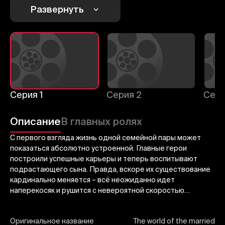
Развернуть
Отменить
Авторизоваться
Отправить
Серия 1
Серия 2
Сери
Описание
В главных ролях
С первого взгляда жизнь одной семейной пары может
показаться абсолютно устроенной. Главные герои
построили успешные карьеры и теперь воспитывают
подрастающего сына. Правда, вскоре их существование
кардинально меняется – всё неожиданно идет
наперекосяк и рушится с невероятной скоростью…
Оригинальное название
The world of the married