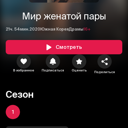
Мир женатой пары
21ч. 54мин.
2020
Южная Корея
Драмы
16+
Смотреть
В избранное
Подписаться
Оценить
Поделиться
Сезон
1
1
2
3