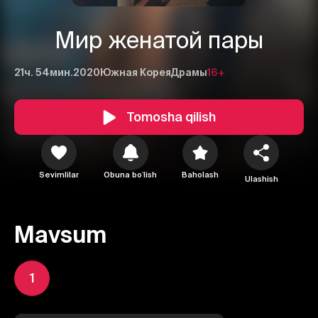
Мир женатой пары
21ч. 54мин.
2020
Южная Корея
Драмы
16+
Tomosha qilish
Sevimlilar
Obuna boʻlish
Baholash
Ulashish
Mavsum
1
1
2
3