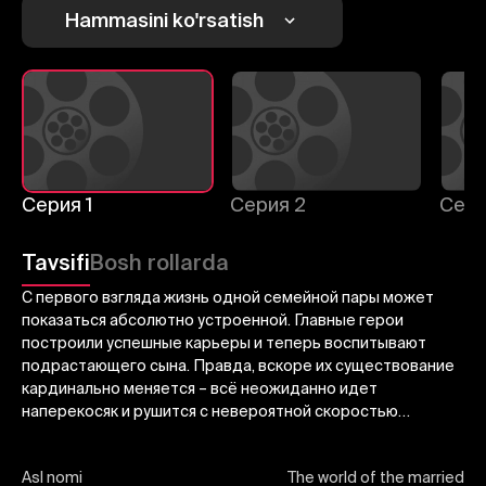
Hammasini ko'rsatish
Bekor qilish
Tizimga kirish
Yuborish
Серия 1
Серия 2
Сери
Tavsifi
Bosh rollarda
С первого взгляда жизнь одной семейной пары может
показаться абсолютно устроенной. Главные герои
построили успешные карьеры и теперь воспитывают
подрастающего сына. Правда, вскоре их существование
кардинально меняется – всё неожиданно идет
наперекосяк и рушится с невероятной скоростью…
Asl nomi
The world of the married