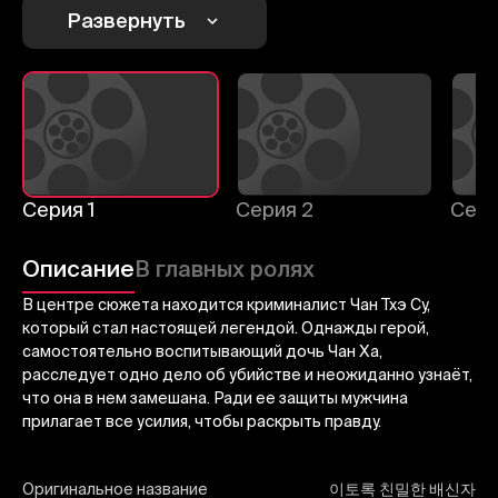
Развернуть
Отменить
Авторизоваться
Отправить
Серия 1
Серия 2
Сери
Описание
В главных ролях
В центре сюжета находится криминалист Чан Тхэ Су,
который стал настоящей легендой. Однажды герой,
самостоятельно воспитывающий дочь Чан Ха,
расследует одно дело об убийстве и неожиданно узнаёт,
что она в нем замешана. Ради ее защиты мужчина
прилагает все усилия, чтобы раскрыть правду.
Оригинальное название
이토록 친밀한 배신자