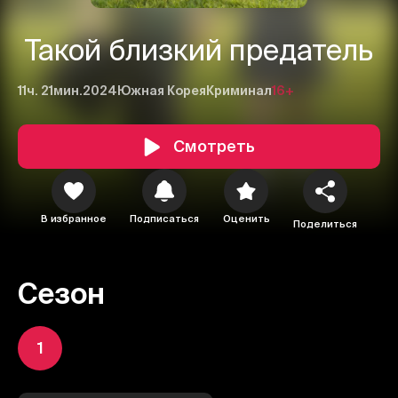
Такой близкий предатель
11ч. 21мин.
2024
Южная Корея
Криминал
16+
Смотреть
В избранное
Подписаться
Оценить
Поделиться
Сезон
1
1
2
3