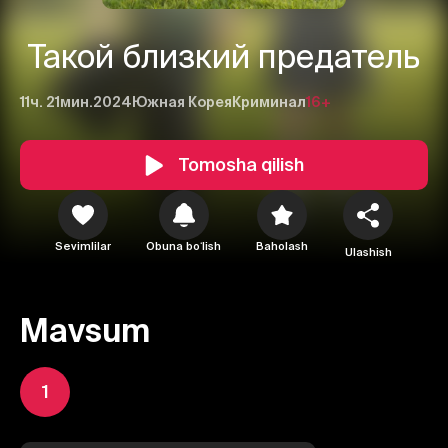
Такой близкий предатель
11ч. 21мин.
2024
Южная Корея
Криминал
16+
Tomosha qilish
Sevimlilar
Obuna boʻlish
Baholash
Ulashish
Mavsum
1
1
2
3