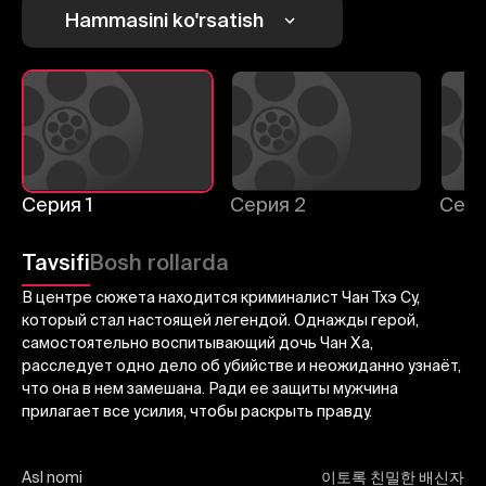
Hammasini ko'rsatish
Bekor qilish
Tizimga kirish
Yuborish
Серия 1
Серия 2
Сери
Tavsifi
Bosh rollarda
В центре сюжета находится криминалист Чан Тхэ Су,
который стал настоящей легендой. Однажды герой,
самостоятельно воспитывающий дочь Чан Ха,
расследует одно дело об убийстве и неожиданно узнаёт,
что она в нем замешана. Ради ее защиты мужчина
прилагает все усилия, чтобы раскрыть правду.
Asl nomi
이토록 친밀한 배신자