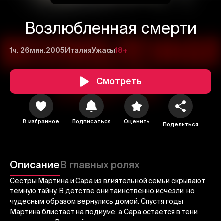
Возлюбленная смерти
1ч. 26мин.
2005
Италия
Ужасы
18+
Смотреть
В избранное
Подписаться
Оценить
Поделиться
1
2
3
Отменить
Авторизоваться
Описание
В главных ролях
Отправить
Сестры Мартина и Сара из влиятельной семьи скрывают
темную тайну. В детстве они таинственно исчезли, но
чудесным образом вернулись домой. Спустя годы
Мартина блистает на подиуме, а Сара остается в тени