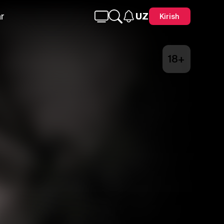
r
UZ
Kirish
18+
Telegram
Facebook