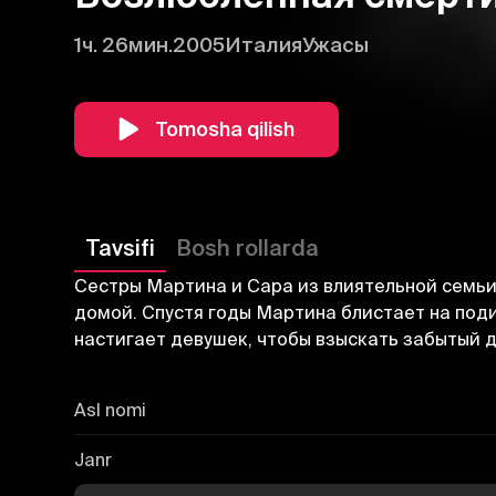
1ч. 26мин.
2005
Италия
Ужасы
Tomosha qilish
Tavsifi
Bosh rollarda
Сестры Мартина и Сара из влиятельной семьи 
домой. Спустя годы Мартина блистает на поди
настигает девушек, чтобы взыскать забытый д
Asl nomi
Janr