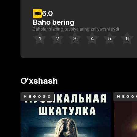
6.0
Baho bering
Baholar sizning tavsiyalaringizni yaxshilaydi
O'xshash