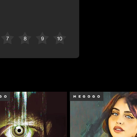
Bekor qilish
Tizimga kirish