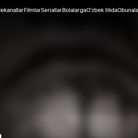
lekanallar
Filmlar
Seriallar
Bolalarga
O'zbek tilida
Obunala
и