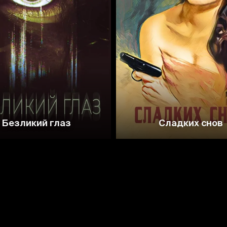
3.8
3.9
Безликий глаз
Сладких снов