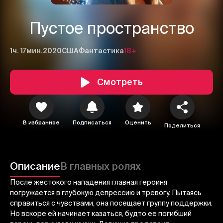
Пустое пространство
1ч. 17мин.
2020
США
Фантастика
18+
Смотреть
В избранное
Подписаться
Оценить
Поделиться
1
2
3
Отменить
Авторизоваться
Описание
В главных ролях
Отправить
После жестокого нападения главная героиня
погружается в глубокую депрессию и тревогу. Пытаясь
справиться с чувствами, она посещает группу поддержки.
Но вскоре ей начинает казаться, будто ее погибший