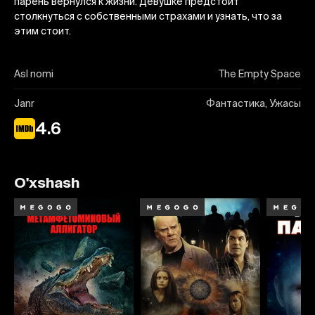
парень вернулся к жизни. Девушке предстоит
столкнуться с собственными страхами и узнать, что за
этим стоит.
Asl nomi
The Empty Space
Janr
Фантастика, Ужасы
4.6
O'xshash