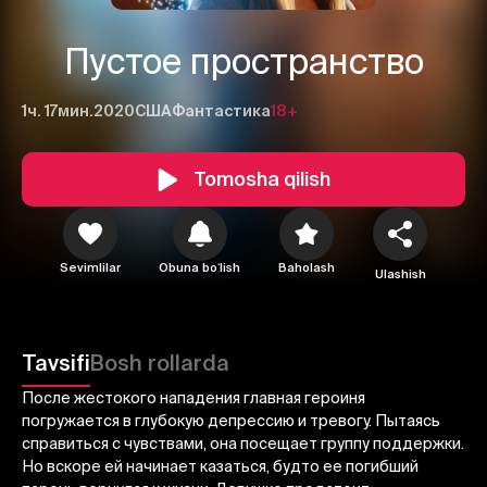
Пустое пространство
1ч. 17мин.
2020
США
Фантастика
18+
Tomosha qilish
Sevimlilar
Obuna boʻlish
Baholash
Ulashish
1
2
3
Bekor qilish
Tizimga kirish
Tavsifi
Bosh rollarda
Yuborish
После жестокого нападения главная героиня
погружается в глубокую депрессию и тревогу. Пытаясь
справиться с чувствами, она посещает группу поддержки.
Но вскоре ей начинает казаться, будто ее погибший