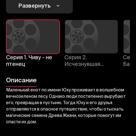
1
2
3
Развернуть
Отменить
Авторизоваться
Отправить
Серия 1. Чиву - не
Серия 2.
Сери
птенец
Исчезнувшая
Баоб
Ютопия
Описание
Маленький енот по имени Юху проживает в волшебном
вечнозеленом лесу. Однако люди постепенно вырубают
его, превращая в пустыню. Тогда Юху и его друзья
отправляются в опасное путешествие, чтобы отыскать
магические семена Древа Жизни, которые помогут им
спасти их дом.