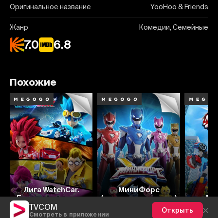
Оригинальное название
YooHoo & Friends
Жанр
Комедии, Семейные
7.0
6.8
Похожие
8.4
7.4
7.9
3.7
7
Лига WatchCar.
МиниФорс
Битвы чемпионов
(жестовым языком)
Ми
TVCOM
Открыть
Смотреть в приложении