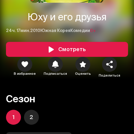
Юху и его друзья
24ч. 17мин.
2010
Южная Корея
Комедии
0+
Смотреть
В избранное
Подписаться
Оценить
Поделиться
Сезон
1
2