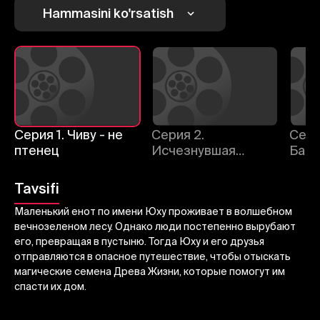
1
2
3
Hammasini ko'rsatish
Bekor qilish
Tizimga kirish
Yuborish
Серия 1. Чиву - не
Серия 2.
Сери
птенец
Исчезнувшая
Баоб
Ютопия
Tavsifi
Маленький енот по имени Юху проживает в волшебном
вечнозеленом лесу. Однако люди постепенно вырубают
его, превращая в пустыню. Тогда Юху и его друзья
отправляются в опасное путешествие, чтобы отыскать
магические семена Древа Жизни, которые помогут им
спасти их дом.