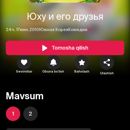
Юху и его друзья
24ч. 17мин.
2010
Южная Корея
Комедии
0+
Tomosha qilish
Sevimlilar
Obuna boʻlish
Baholash
Ulashish
Mavsum
1
2