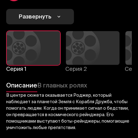
1
2
3
Отменить
Авторизоваться
Развернуть
Отправить
Серия 1
Серия 2
Сери
Описание
В главных ролях
В центре сюжета оказывается Роджер, который
наблюдает за планетой Земля с Корабля Дружба, чтобы
помогать людям. Когда он принимает сигнал о бедствии,
он превращается в космического рейнджера. Его
помощниками выступают боты-рейнджеры, помогающие
уничтожить любые препятствия.