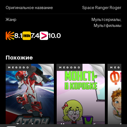
Оригинальное название
Space Ranger Roger
Жанр
Мультсериалы,
Мультфильмы
8.1
7.4
10.0
Похожие
8.5
7.4
8.0
Тобот Атлон
Монстр в коробке
Фл