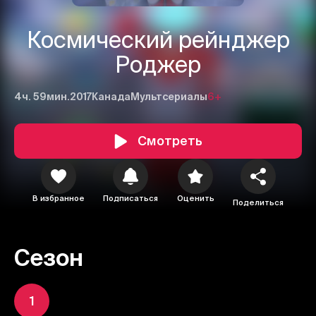
Космический рейнджер
Роджер
4ч. 59мин.
2017
Канада
Мультсериалы
6+
Смотреть
В избранное
Подписаться
Оценить
Поделиться
Сезон
1