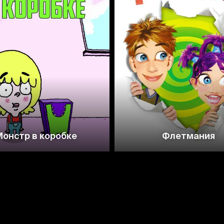
8.0
6.8
онстр в коробке
Флетмания