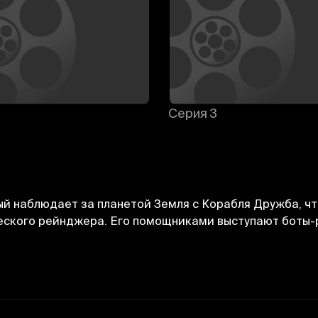
Серия 3
й наблюдает за планетой Земля с Корабля Дружба, чт
ического рейнджера. Его помощниками выступают бот
Bekor qilish
Tizimga kirish