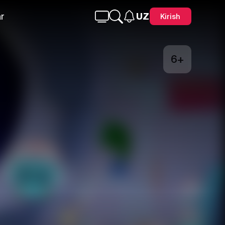
r
UZ
Kirish
6+
Telegram
Facebook