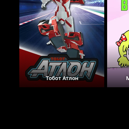
8.5
7.4
Тобот Атлон
М