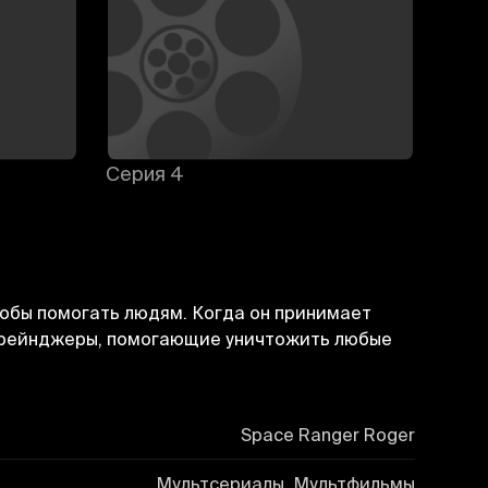
Серия 4
Сери
обы помогать людям. Когда он принимает
ы-рейнджеры, помогающие уничтожить любые
Space Ranger Roger
Мультсериалы, Мультфильмы