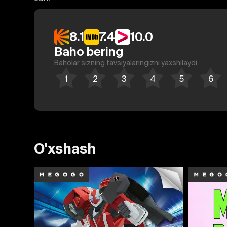
8.1
7.4
10.0
Baho bering
Baholar sizning tavsiyalaringizni yaxshilaydi
O'xshash