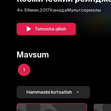
4ч. 59мин.
2017
Канада
Мультсериалы
Tomosha qilish
Mavsum
1
Hammasini ko'rsatish