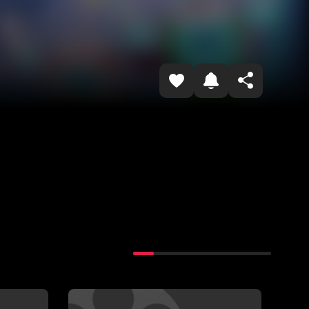
Havolani nusxalash