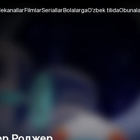
lekanallar
Filmlar
Seriallar
Bolalarga
O'zbek tilida
Obunala
ер Роджер