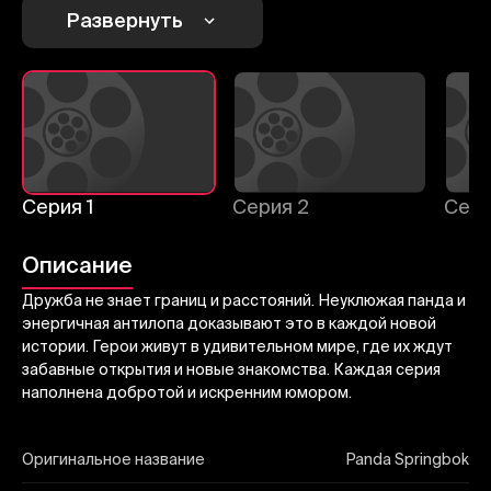
Развернуть
Отправить
Серия 1
Серия 2
Сери
Описание
Дружба не знает границ и расстояний. Неуклюжая панда и
энергичная антилопа доказывают это в каждой новой
истории. Герои живут в удивительном мире, где их ждут
забавные открытия и новые знакомства. Каждая серия
наполнена добротой и искренним юмором.
Оригинальное название
Panda Springbok