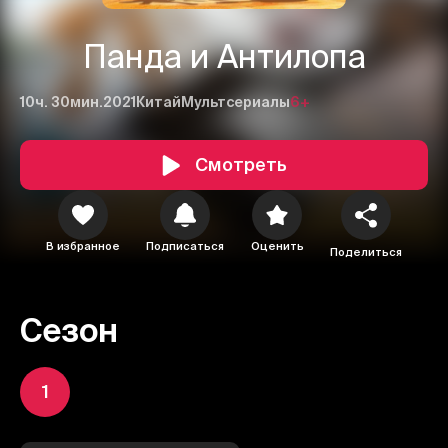
Панда и Антилопа
10ч. 30мин.
2021
Китай
Мультсериалы
6+
Смотреть
В избранное
Подписаться
Оценить
Поделиться
Сезон
1
1
2
3
Отменить
Авторизоваться