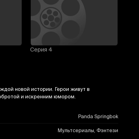
Серия 4
Сери
ждой новой истории. Герои живут в
добротой и искренним юмором.
Panda Springbok
Мультсериалы, Фэнтези