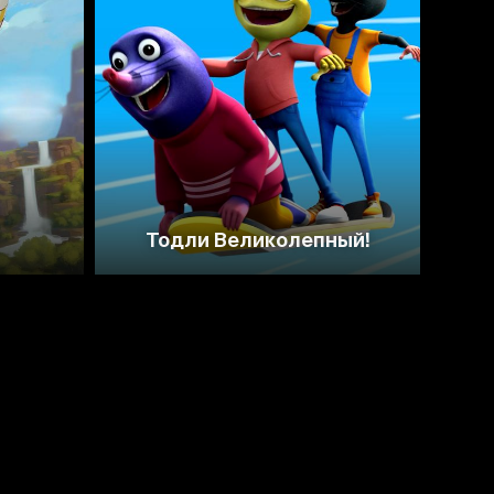
а
Тодли Великолепный!