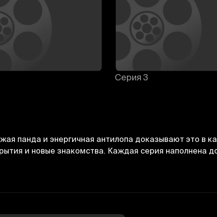
Серия 3
жая панда и энергичная антилопа доказывают это в ка
крытия и новые знакомства. Каждая серия наполнена 
Bekor qilish
Tizimga kirish