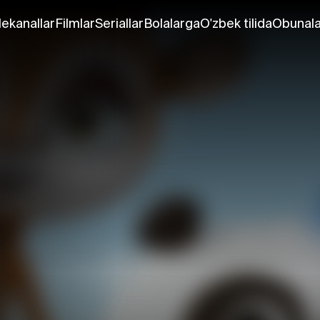
lekanallar
Filmlar
Seriallar
Bolalarga
O'zbek tilida
Obunala