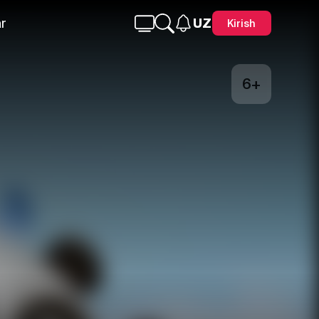
r
UZ
Kirish
6+
Telegram
Facebook