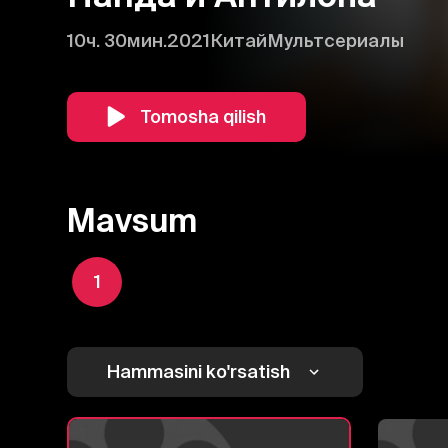
10ч. 30мин.
2021
Китай
Мультсериалы
Tomosha qilish
Mavsum
1
Hammasini ko'rsatish