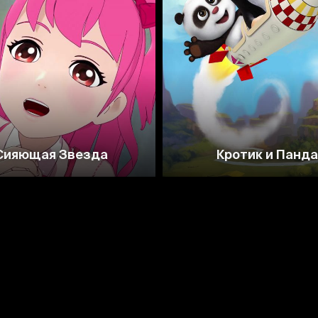
7.4
Сияющая Звезда
Кротик и Панд