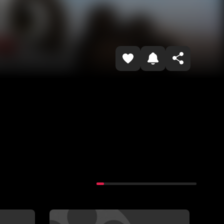
Havolani nusxalash