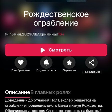
Рождественское
ограбление
1ч. 15мин.
2023
США
Криминал
16+
Смотреть
1
2
3
В избранное
Подписаться
Оценить
Поделиться
Отменить
Авторизоваться
Отправить
Описание
В главных ролях
Доведенный до отчаяния Пол Векслер решается на
ограбление провинциального банка в канун Рождества.
Облачившись в костюм Санты, он надеется на быстрый