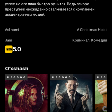
успех, но его план быстро рушится. Ведь вскоре
преступник неожиданно сталкивается с компанией
эксцентричных людей.
Asl nomi
A Christmas Heist
Janr
Криминал, Комедии
5.0
O'xshash