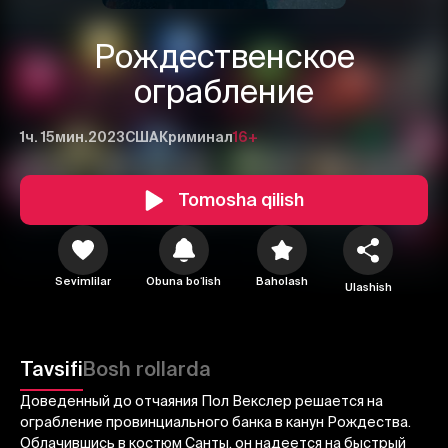
Рождественское
ограбление
1ч. 15мин.
2023
США
Криминал
16+
Tomosha qilish
1
2
3
Sevimlilar
Obuna boʻlish
Baholash
Ulashish
Bekor qilish
Tizimga kirish
Yuborish
Tavsifi
Bosh rollarda
Доведенный до отчаяния Пол Векслер решается на
ограбление провинциального банка в канун Рождества.
Облачившись в костюм Санты, он надеется на быстрый