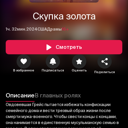
Скупка золота
1ч. 32мин.
2024
США
Драмы
16+
Смотреть
В избранное
Подписаться
Оценить
Поделиться
1
2
3
Отменить
Авторизоваться
Описание
В главных ролях
Отправить
Овдовевшая Грейс пытается избежать конфискации
семейного дома и вести трезвый образ жизни после
смерти мужа-военного. Чтобы свести концы с концами,
она нанимается в единственную мусульманскую семью в