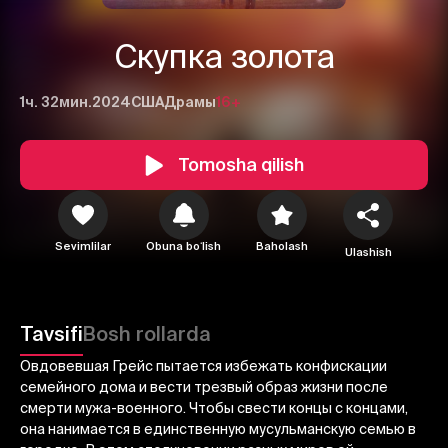
Скупка золота
1ч. 32мин.
2024
США
Драмы
16+
Tomosha qilish
Sevimlilar
Obuna boʻlish
Baholash
Ulashish
1
2
3
Bekor qilish
Tizimga kirish
Tavsifi
Bosh rollarda
Yuborish
Овдовевшая Грейс пытается избежать конфискации
семейного дома и вести трезвый образ жизни после
смерти мужа-военного. Чтобы свести концы с концами,
она нанимается в единственную мусульманскую семью в