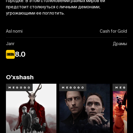
городке. В этом столкновении разных миров ей
предстоит столкнуться с личными демонами,
угрожающими ее поглотить.
Asl nomi
Cash for Gold
Janr
Драмы
8.0
O'xshash