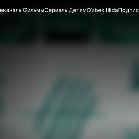
еканалы
Фильмы
Сериалы
Детям
O'zbek tilida
Подпис