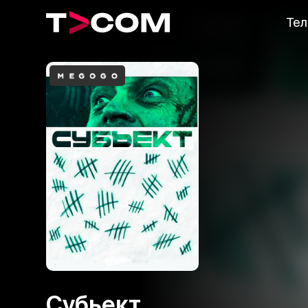
Тел
Субьект