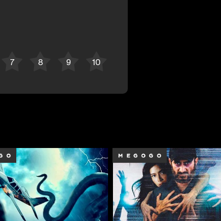
Bekor qilish
Tizimga kirish