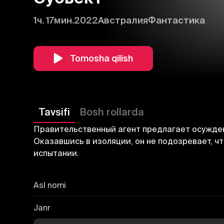
1ч. 17мин.
2022
Австралия
Фантастика
Tomosha qilish
Tavsifi
Bosh rollarda
Правительственный агент предлагает осужден
Оказавшись в изоляции, он не подозревает, чт
испытании.
Asl nomi
Janr