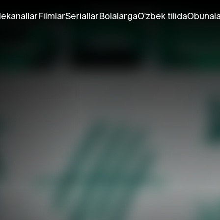
lekanallar
Filmlar
Seriallar
Bolalarga
O'zbek tilida
Obunala