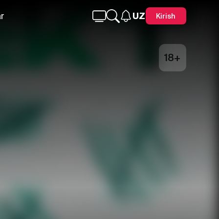
r
UZ
Kirish
18+
Telegram
Facebook