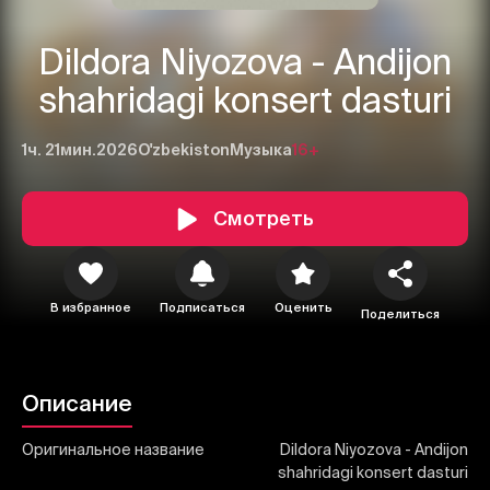
Dildora Niyozova - Andijon
shahridagi konsert dasturi
1ч. 21мин.
2026
O'zbekiston
Музыка
16+
1
2
3
Смотреть
Отменить
Авторизоваться
Отправить
В избранное
Подписаться
Оценить
Поделиться
Описание
Оригинальное название
Dildora Niyozova - Andijon
shahridagi konsert dasturi