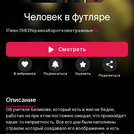
Человек в футляре
17мин.
1983
Украина
Короткометражные
6+
Смотреть
В избранное
Подписаться
Оценить
Поделиться
1
2
3
Описание
Отменить
Авторизоваться
Об учителе Беликове, который хоть и жил не бедно,
Отправить
работал, но при этом постоянно ожидал, что произойдет
какая-то неприятность. Все его дни были наполнены
страхом, который создавало его воображение, и хоть