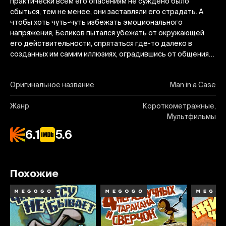
практически всем его опасениям не суждено было
сбыться, тем не менее, они заставляли его страдать. А
чтобы хоть чуть-чуть избежать эмоционального
напряжения, Беликов пытался убежать от окружающей
его действительности, спрятаться где-то далеко в
созданных им самим иллюзиях, оградившись от общения…
Оригинальное название
Man in a Case
Жанр
Короткометражные,
Мультфильмы
6.1
5.6
Похожие