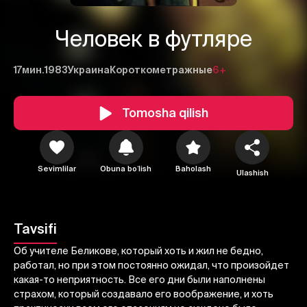
Человек в футляре
17мин.
1983
Украина
Короткометражные
6+
Tomosha qilish
Sevimlilar
Obuna boʻlish
Baholash
Ulashish
1
2
3
Tavsifi
Bekor qilish
Tizimga kirish
Об учителе Беликове, который хоть и жил не бедно,
Yuborish
работал, но при этом постоянно ожидал, что произойдет
какая-то неприятность. Все его дни были наполнены
страхом, который создавало его воображение, и хоть