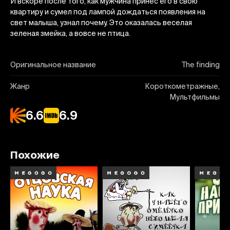
И вскоре после того, как мужчина принес его в свою
квартиру и сумел под лампой дождаться появления на
свет малыша, узнал почему. Это оказалась веселая
зеленая змейка, а вовсе не птица.
Оригинальное название
The finding
Жанр
Короткометражные,
Мультфильмы
6.6
6.9
Похожие