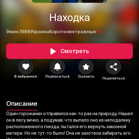
Находка
9мин.
1986
Украина
Короткометражные
0+
Смотреть
В избранное
Подписаться
Оценить
Поделиться
1
2
3
Отменить
Авторизоваться
Описание
Отправить
Один горожанин отправился как-то раз на природу. Нашел
он в лесу яичко, а подумав, что выпало оно из неподалеку
расположенного гнезда, пытался его вернуть законной
матери. Но не тут-то было! Она не захотела забирать его.