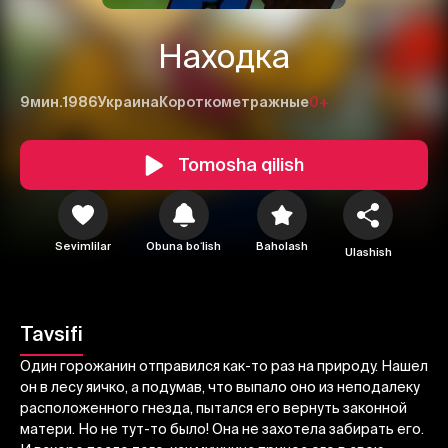
Находка
9мин.
1986
Украина
Короткометражные
0+
Tomosha qilish
Sevimlilar
Obuna boʻlish
Baholash
Ulashish
1
2
3
Bekor qilish
Tizimga kirish
Tavsifi
Yuborish
Один горожанин отправился как-то раз на природу. Нашел
он в лесу яичко, а подумав, что выпало оно из неподалеку
расположенного гнезда, пытался его вернуть законной
матери. Но не тут-то было! Она не захотела забирать его.