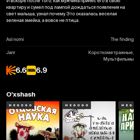
И вскоре после того, как мужчина принес его в свою
квартиру и сумел под лампой дождаться появления на
свет малыша, узнал почему. Это оказалась веселая
зеленая змейка, а вовсе не птица.
Asl nomi
The finding
Janr
Короткометражные,
Мультфильмы
6.6
6.9
O'xshash