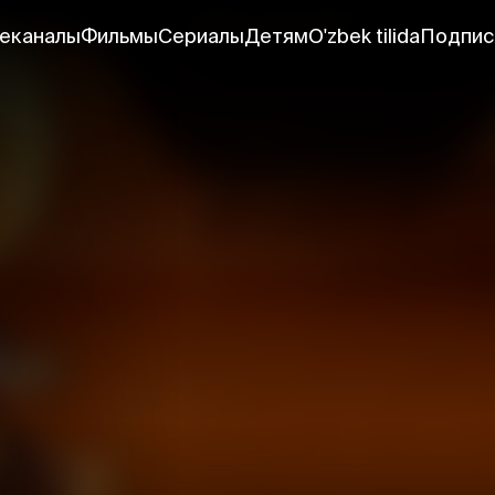
еканалы
Фильмы
Сериалы
Детям
O'zbek tilida
Подпис