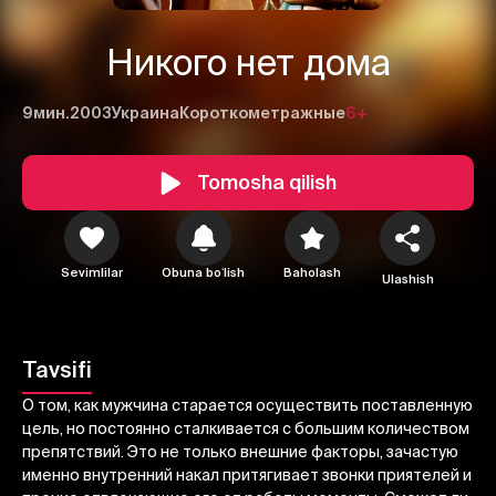
Никого нет дома
9мин.
2003
Украина
Короткометражные
6+
Tomosha qilish
1
2
3
Sevimlilar
Obuna boʻlish
Baholash
Ulashish
Bekor qilish
Tizimga kirish
Yuborish
Tavsifi
О том, как мужчина старается осуществить поставленную
цель, но постоянно сталкивается с большим количеством
препятствий. Это не только внешние факторы, зачастую
именно внутренний накал притягивает звонки приятелей и