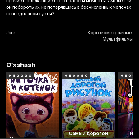
прочие отвлекающие его от работы моменты. Сможет ли
он побороть их, не потерявшись в бесчисленных мелочах
повседневной суеты?
Janr
Короткометражные,
Мультфильмы
O'xshash
Самый дорогой
Нок
Ниточка и котёнок
рисунок
неиз