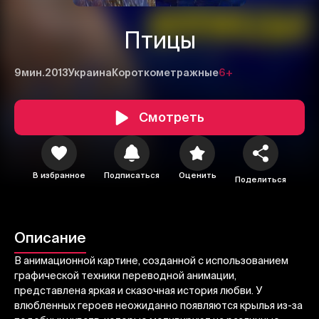
Птицы
9мин.
2013
Украина
Короткометражные
6+
Смотреть
1
2
3
В избранное
Подписаться
Оценить
Поделиться
Отменить
Авторизоваться
Отправить
Описание
В анимационной картине, созданной с использованием
графической техники переводной анимации,
представлена яркая и сказочная история любви. У
влюбленных героев неожиданно появляются крылья из-за