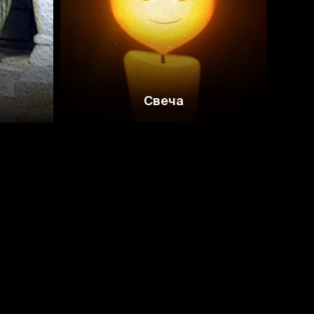
8.0
Свеча