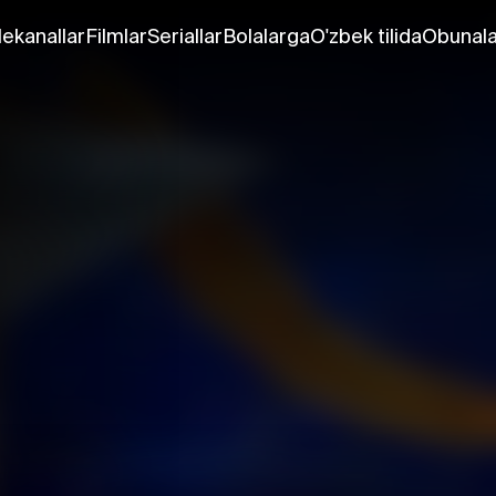
lekanallar
Filmlar
Seriallar
Bolalarga
O'zbek tilida
Obunala