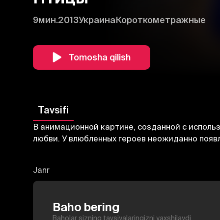
9мин.
2013
Украина
Короткометражные
Tomosha qilish
Tavsifi
В анимационной картине, созданной с исполь
любви. У влюбленных героев неожиданно появл
Janr
Baho bering
Baholar sizning tavsiyalaringizni yaxshilaydi