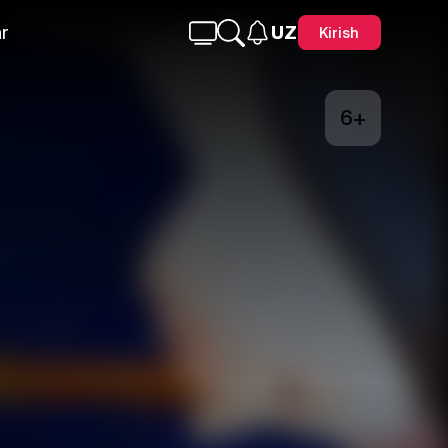
r
UZ
Kirish
6+
Telegram
Facebook