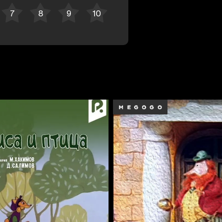
Bekor qilish
Tizimga kirish