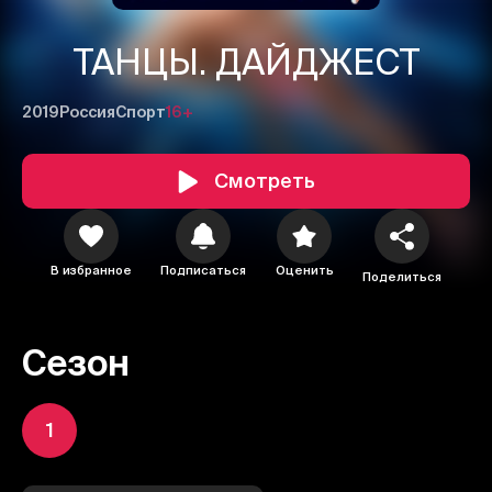
ТАНЦЫ. ДАЙДЖЕСТ
2019
Россия
Спорт
16+
Смотреть
В избранное
Подписаться
Оценить
Поделиться
Сезон
1
2
3
1
Отменить
Авторизоваться