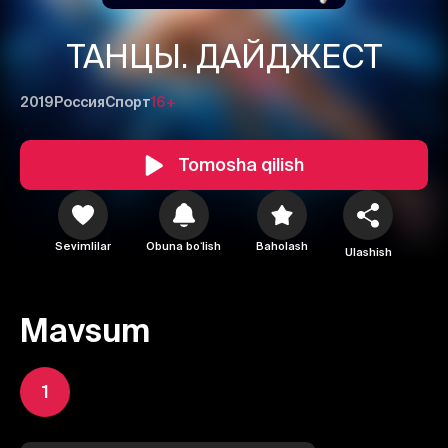
ТАНЦЫ. ДАЙДЖЕСТ
2019
Россия
Спорт
16+
Tomosha qilish
Sevimlilar
Obuna boʻlish
Baholash
Ulashish
Mavsum
1
2
3
1
Bekor qilish
Tizimga kirish