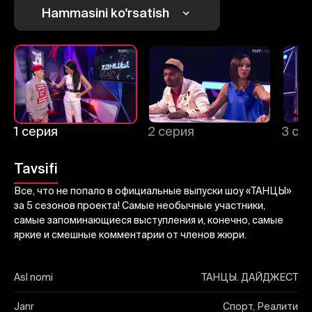
Hammasini ko'rsatish
Yuborish
1 серия
2 серия
3 се
Tavsifi
Все, что не попало в официальные выпуски шоу «ТАНЦЫ»
за 5 сезонов проекта! Самые необычные участники,
самые запоминающиеся выступления и, конечно, самые
яркие и смешные комментарии от членов жюри.
Asl nomi
ТАНЦЫ. ДАЙДЖЕСТ
Janr
Спорт, Реалити