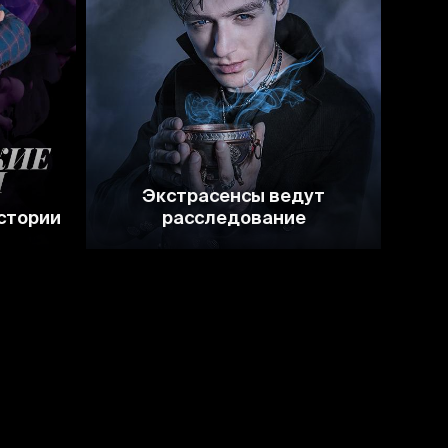
4.3
4.4
Экстрасенсы ведут
стории
расследование