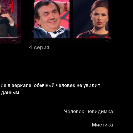
4 серия
5 се
ие в зеркале, обычный человек не увидит
 данным.
Человек-невидимка
Мистика