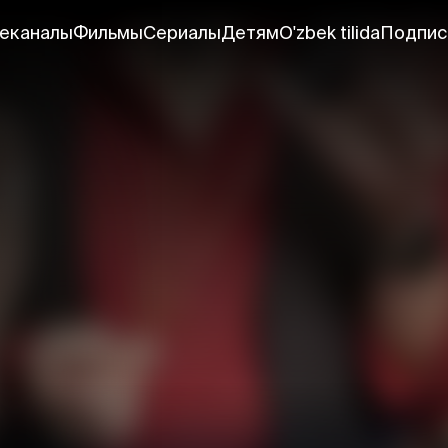
еканалы
Фильмы
Сериалы
Детям
O'zbek tilida
Подпис