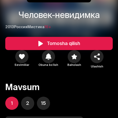
Человек-невидимка
2013
Россия
Мистика
16+
Tomosha qilish
Sevimlilar
Obuna boʻlish
Baholash
Ulashish
Mavsum
1
2
15
1
2
3
Bekor qilish
Tizimga kirish