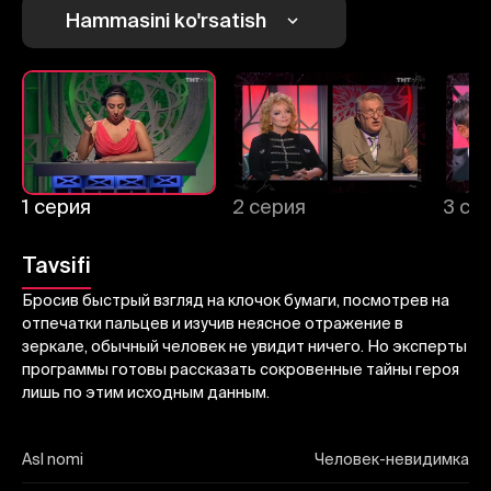
Hammasini ko'rsatish
Yuborish
1 серия
2 серия
3 се
Tavsifi
Бросив быстрый взгляд на клочок бумаги, посмотрев на
отпечатки пальцев и изучив неясное отражение в
зеркале, обычный человек не увидит ничего. Но эксперты
программы готовы рассказать сокровенные тайны героя
лишь по этим исходным данным.
Asl nomi
Человек-невидимка