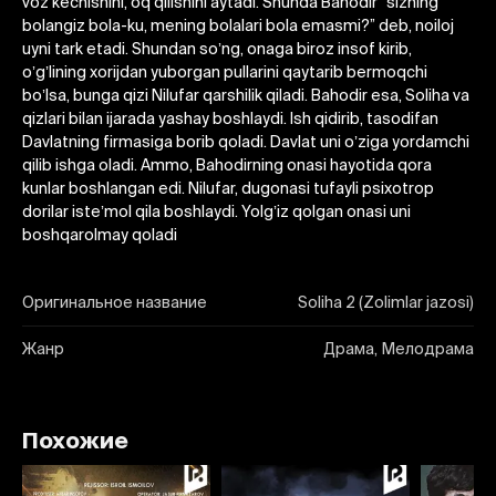
voz kechishini, oq qilishini aytadi. Shunda Bahodir “sizning
bolangiz bola-ku, mening bolalari bola emasmi?” deb, noiloj
uyni tark etadi. Shundan soʼng, onaga biroz insof kirib,
oʼgʼlining xorijdan yuborgan pullarini qaytarib bermoqchi
boʼlsa, bunga qizi Nilufar qarshilik qiladi. Bahodir esa, Soliha va
qizlari bilan ijarada yashay boshlaydi. Ish qidirib, tasodifan
Davlatning firmasiga borib qoladi. Davlat uni oʼziga yordamchi
qilib ishga oladi. Аmmo, Bahodirning onasi hayotida qora
kunlar boshlangan edi. Nilufar, dugonasi tufayli psixotrop
dorilar isteʼmol qila boshlaydi. Yolgʼiz qolgan onasi uni
boshqarolmay qoladi
Оригинальное название
Soliha 2 (Zolimlar jazosi)
Жанр
Драма, Мелодрама
Похожие