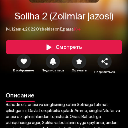
Soliha 2 (Zolimlar jazosi)
1ч. 12мин.
2022
O'zbekiston
Драма
16+
Смотреть
В избранное
Подписаться
Оценить
Поделиться
1
2
3
Описание
Bahodir oʼz onasi va singlisining xotini Solihaga tuhmat
Отменить
Авторизоваться
qilishganini, Davlat orqali bilib qoladi. Аmmo, singlisi Nilufar va
Отправить
onasi oʼz qilmishlaridan tonishadi. Onasi Bahodirga
ochiqchasiga agar, Soliha va bolalarini uyga qaytarsa, undan