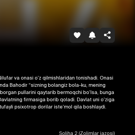
Havolani nusxalash
Nilufar va onasi oʼz qilmishlaridan tonishadi. Onasi
hunda Bahodir “sizning bolangiz bola-ku, mening
 yuborgan pullarini qaytarib bermoqchi boʼlsa, bunga
n Davlatning firmasiga borib qoladi. Davlat uni oʼziga
fayli psixotrop dorilar isteʼmol qila boshlaydi.
Soliha 2 (Zolimlar jazosi)