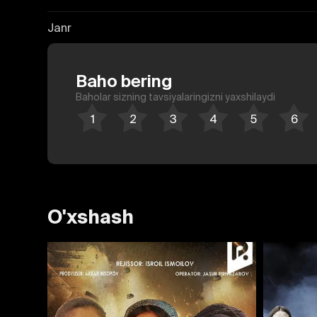
Janr
Baho bering
Baholar sizning tavsiyalaringizni yaxshilaydi
O'xshash