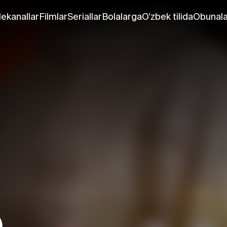
lekanallar
Filmlar
Seriallar
Bolalarga
O'zbek tilida
Obunala
)