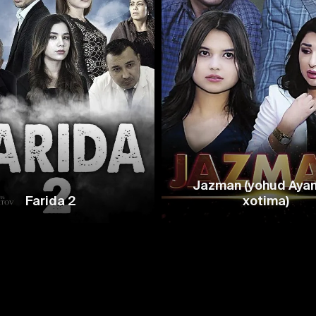
Jazman (yohud Ayan
Farida 2
xotima)