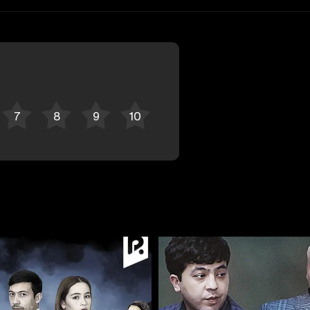
Bekor qilish
Tizimga kirish