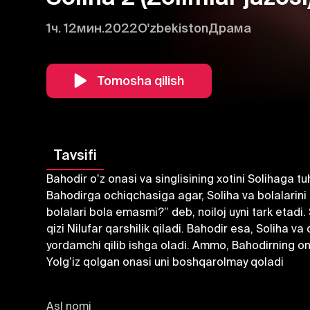
1ч. 12мин.
2022
O'zbekiston
Драма
Tomosha qilish
Tavsifi
Bahodir oʼz onasi va singlisining xotini Solihaga tu
Bahodirga ochiqchasiga agar, Soliha va bolalarini 
bolalari bola emasmi?” deb, noiloj uyni tark etadi.
qizi Nilufar qarshilik qiladi. Bahodir esa, Soliha va
yordamchi qilib ishga oladi. Аmmo, Bahodirning ona
Yolgʼiz qolgan onasi uni boshqarolmay qoladi
Asl nomi