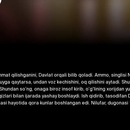
hmat qilishganini, Davlat orqali bilib qoladi. Аmmo, singlisi 
uyga qaytarsa, undan voz kechishini, oq qilishini aytadi. S
 Shundan soʼng, onaga biroz insof kirib, oʼgʼlining xorijdan
 qizlari bilan ijarada yashay boshlaydi. Ish qidirib, tasodifa
si hayotida qora kunlar boshlangan edi. Nilufar, dugonasi tu