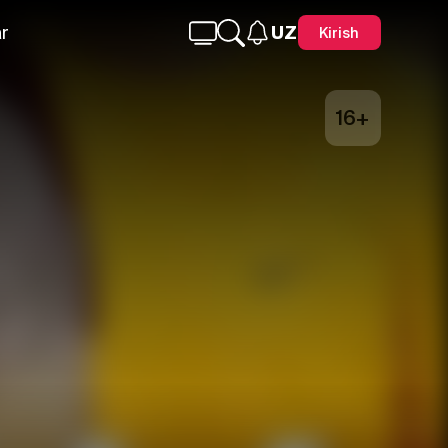
r
UZ
Kirish
16+
Telegram
Facebook