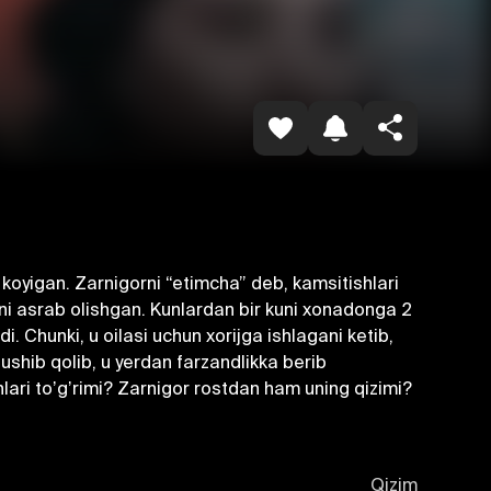
Копировать ссылку
 koyigan. Zarnigorni “etimcha” deb, kamsitishlari
ani asrab olishgan. Kunlardan bir kuni xonadonga 2
i. Chunki, u oilasi uchun xorijga ishlagani ketib,
 tushib qolib, u yerdan farzandlikka berib
lari toʼgʼrimi? Zarnigor rostdan ham uning qizimi?
Qizim