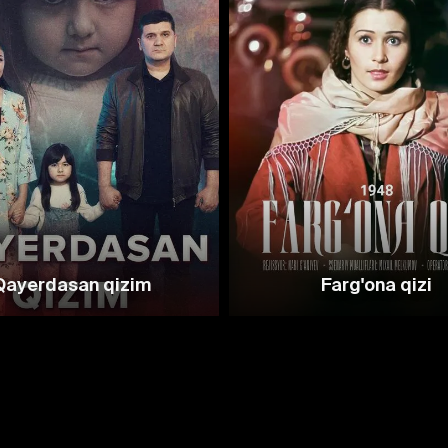
Qayerdasan qizim
Farg'ona qizi