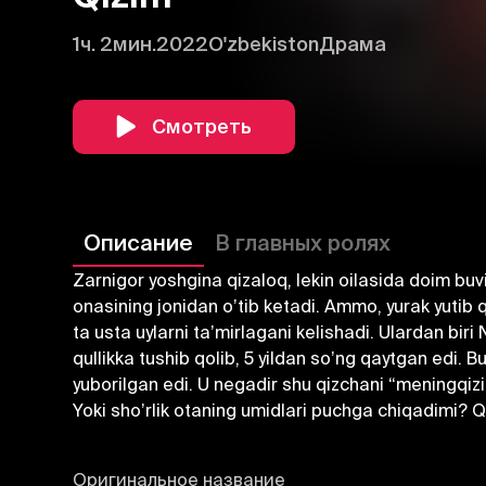
1ч. 2мин.
2022
O'zbekiston
Драма
Смотреть
Описание
В главных ролях
Zarnigor yoshgina qizaloq, lekin oilasida doim buvi
onasining jonidan oʼtib ketadi. Аmmo, yurak yutib
ta usta uylarni taʼmirlagani kelishadi. Ulardan biri
qullikka tushib qolib, 5 yildan soʼng qaytgan edi. B
yuborilgan edi. U negadir shu qizchani “meningqizi
Yoki shoʼrlik otaning umidlari puchga chiqadimi?
Оригинальное название