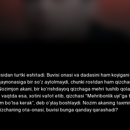
sidan turtki eshitadi. Buvisi onasi va dadasini ham koyigani
 qaynonasiga bir soʼz aytolmaydi, chunki rostdan ham qizch
 Nozimjon akani, bir koʼrishdayoq qizchaga mehri tushib qolad
u vaqtda esa, xotini vafot etib, qizchasi “Mehribonlik uyi”ga
m boʼlsa kerak”, deb oʼylay boshlaydi. Nozim akaning taxmin
 Qizchaning ota-onasi, buvisi bunga qanday qarashadi?