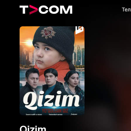
Тел
Qizim