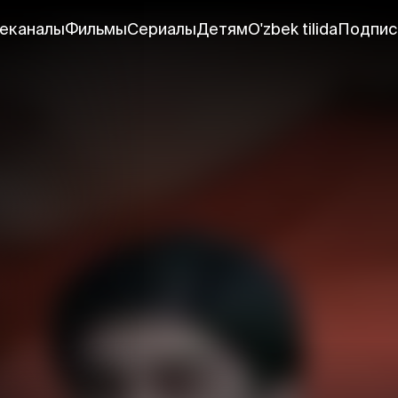
еканалы
Фильмы
Сериалы
Детям
O'zbek tilida
Подпис