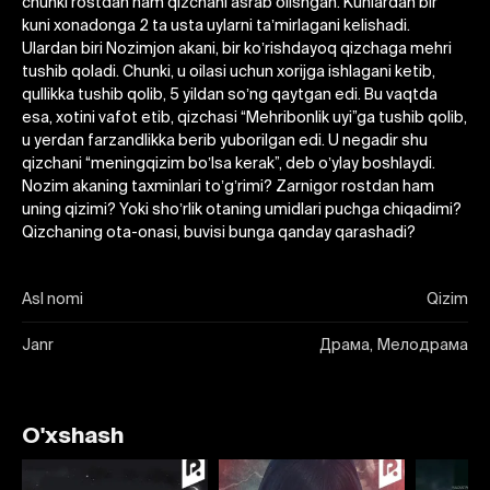
chunki rostdan ham qizchani asrab olishgan. Kunlardan bir
kuni xonadonga 2 ta usta uylarni taʼmirlagani kelishadi.
Ulardan biri Nozimjon akani, bir koʼrishdayoq qizchaga mehri
tushib qoladi. Chunki, u oilasi uchun xorijga ishlagani ketib,
qullikka tushib qolib, 5 yildan soʼng qaytgan edi. Bu vaqtda
esa, xotini vafot etib, qizchasi “Mehribonlik uyi”ga tushib qolib,
u yerdan farzandlikka berib yuborilgan edi. U negadir shu
qizchani “meningqizim boʼlsa kerak”, deb oʼylay boshlaydi.
Nozim akaning taxminlari toʼgʼrimi? Zarnigor rostdan ham
uning qizimi? Yoki shoʼrlik otaning umidlari puchga chiqadimi?
Qizchaning ota-onasi, buvisi bunga qanday qarashadi?
Asl nomi
Qizim
Janr
Драма, Мелодрама
O'xshash