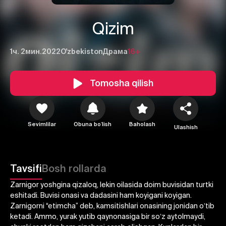
Qizim
1ч. 2мин.
2022
O'zbekiston
Драма
16+
Tomosha qilish
Sevimlilar
Obuna boʻlish
Baholash
Ulashish
1
2
3
Tavsifi
Bosh rollarda
Zarnigor yoshgina qizaloq, lekin oilasida doim buvisidan turtki
Bekor qilish
Tizimga kirish
eshitadi. Buvisi onasi va dadasini ham koyigani koyigan.
Yuborish
Zarnigorni “etimcha” deb, kamsitishlari onasining jonidan oʼtib
ketadi. Аmmo, yurak yutib qaynonasiga bir soʼz aytolmaydi,