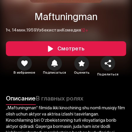
Maftuningman
1ч. 14мин.
1959
Узбекистан
Комедия
12+
Смотреть
В избранное
Подписаться
Оценить
Поделиться
1
2
3
Отменить
Авторизоваться
Описание
В главных ролях
Отправить
„Maftuningman“ filmida ikki kinochining shu nomli musiqiy film
olish uchun aktyor va aktrisa izlashi tasvirlangan.
Kinochilarning biri Oʻzbekistonning turli viloyatlariga borib
aktyor qidiradi. Qayerga bormasin, juda ham isteʼdodli