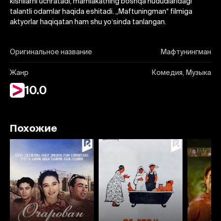
kishilarni uchratadi, mamlakatning boshqa hududlaridagi
talantli odamlar haqida eshitadi. „Maftuningman“ filmiga
aktyorlar haqiqatan ham shu yoʻsinda tanlangan.
Оригинальное название
Мафтунингман
Жанр
Комедия, Музыка
10.0
Похожие