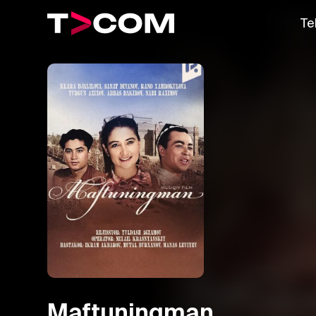
Te
Maftuningman