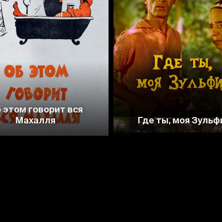
7.4
8.3
 этом говорит вся
Махалля
Где ты, моя Зульф