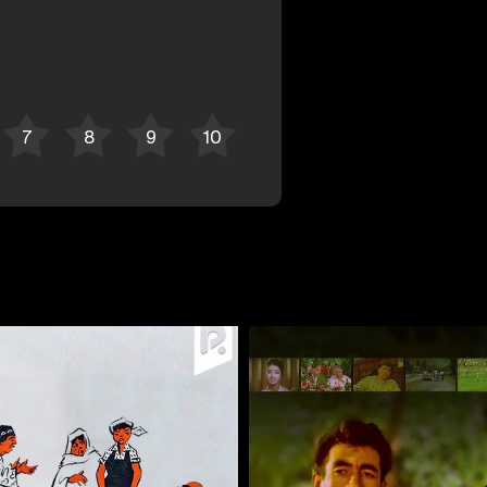
Bekor qilish
Tizimga kirish