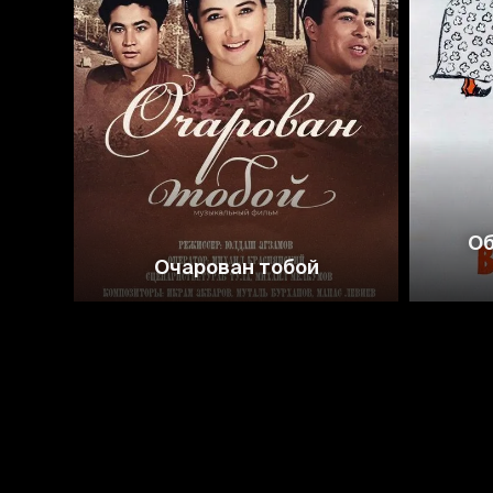
Об
Очарован тобой