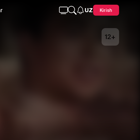
r
UZ
Kirish
12+
Telegram
Facebook