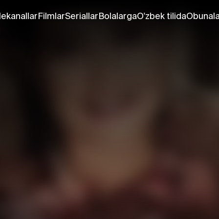
lekanallar
Filmlar
Seriallar
Bolalarga
O'zbek tilida
Obunala