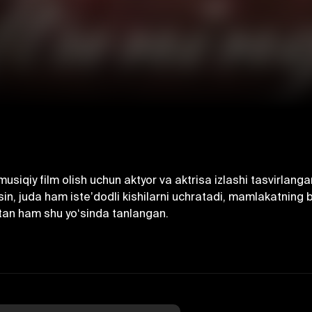
siqiy film olish uchun aktyor va aktrisa izlashi tasvirlangan
sin, juda ham isteʼdodli kishilarni uchratadi, mamlakatning
atan ham shu yoʻsinda tanlangan.