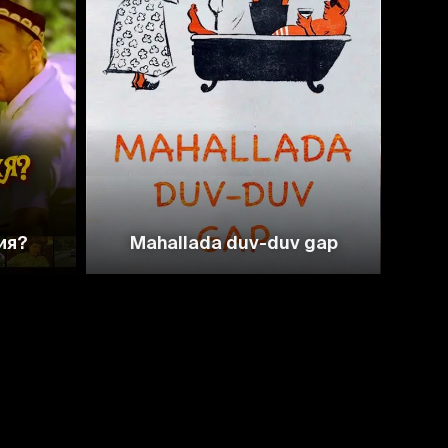
7.4
8.3
ия?
Mahallada duv-duv gap