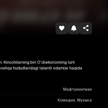
Havolani nusxalash
. Kinochilarning biri Oʻzbekistonning turli
 boshqa hududlaridagi talantli odamlar haqida
Мафтунингман
Комедия, Музыка