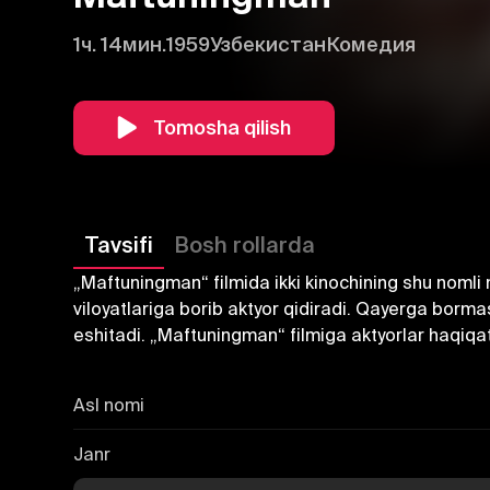
1ч. 14мин.
1959
Узбекистан
Комедия
Tomosha qilish
Tavsifi
Bosh rollarda
„Maftuningman“ filmida ikki kinochining shu nomli mu
viloyatlariga borib aktyor qidiradi. Qayerga borma
eshitadi. „Maftuningman“ filmiga aktyorlar haqiq
Asl nomi
Janr