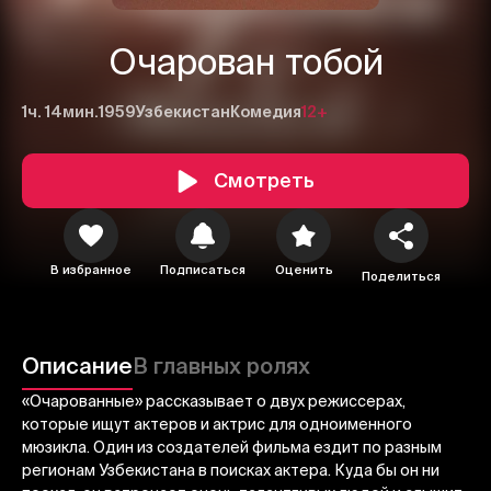
Очарован тобой
1ч. 14мин.
1959
Узбекистан
Комедия
12+
Смотреть
В избранное
Подписаться
Оценить
1
2
3
Поделиться
Отменить
Авторизоваться
Описание
В главных ролях
Отправить
«Очарованные» рассказывает о двух режиссерах,
которые ищут актеров и актрис для одноименного
мюзикла. Один из создателей фильма ездит по разным
регионам Узбекистана в поисках актера. Куда бы он ни