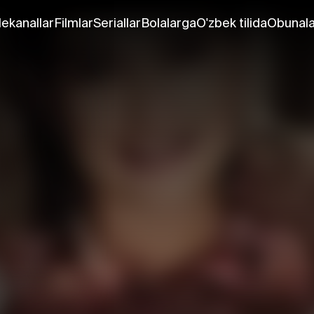
lekanallar
Filmlar
Seriallar
Bolalarga
O'zbek tilida
Obunala