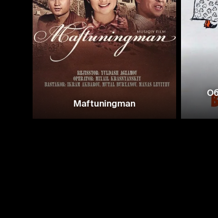
Об
Maftuningman