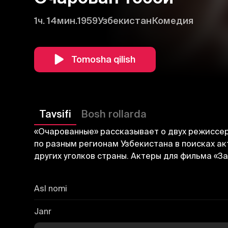
1ч. 14мин.
1959
Узбекистан
Комедия
Tomosha qilish
Tavsifi
Bosh rollarda
«Очарованные» рассказывает о двух режиссер
по разным регионам Узбекистана в поисках акт
других уголков страны. Актеры для фильма «
Asl nomi
Janr