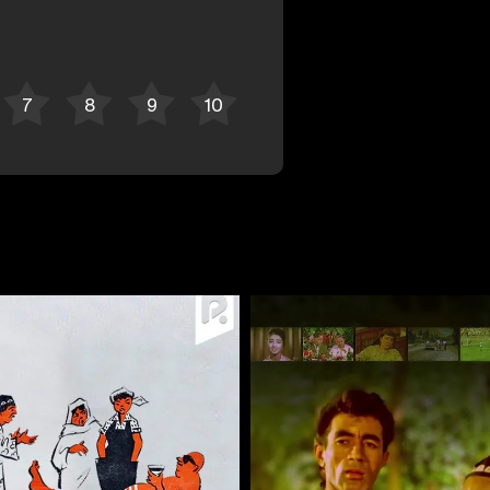
Bekor qilish
Tizimga kirish