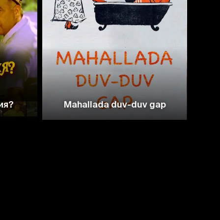
7.4
8.3
ия?
Mahallada duv-duv gap