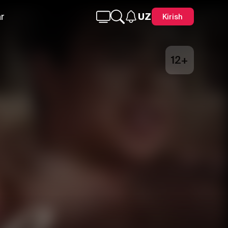
r
UZ
Kirish
12+
Telegram
Facebook