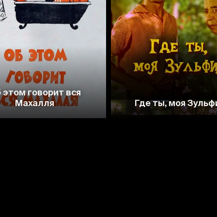
7.4
8.3
 этом говорит вся
Махалля
Где ты, моя Зульф