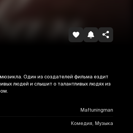
Havolani nusxalash
 мюзикла. Один из создателей фильма ездит
тливых людей и слышит о талантливых людях из
зом.
Maftuningman
Комедия, Музыка