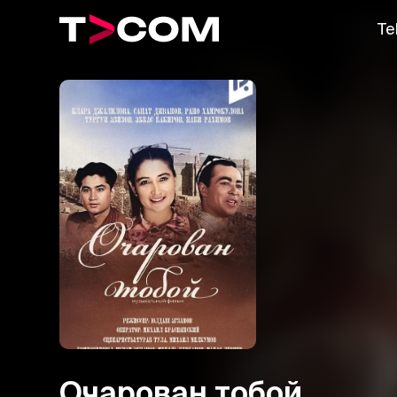
Te
Очарован тобой