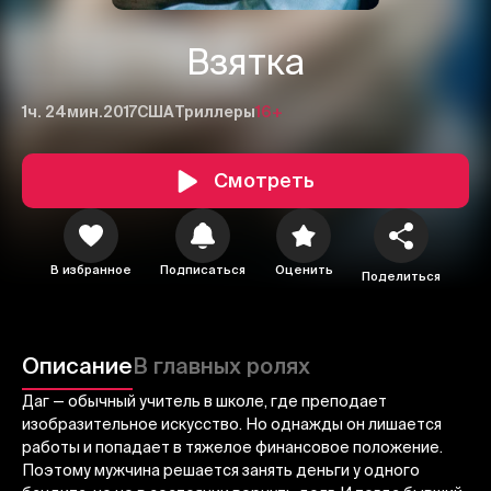
Взятка
1ч. 24мин.
2017
США
Триллеры
16+
Смотреть
В избранное
Подписаться
Оценить
Поделиться
1
2
3
Отменить
Авторизоваться
Описание
В главных ролях
Отправить
Даг — обычный учитель в школе, где преподает
изобразительное искусство. Но однажды он лишается
работы и попадает в тяжелое финансовое положение.
Поэтому мужчина решается занять деньги у одного