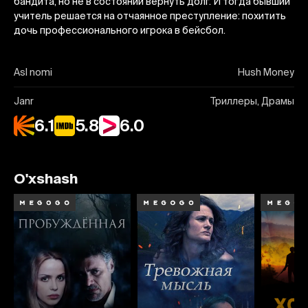
бандита, но не в состоянии вернуть долг. И тогда бывший
учитель решается на отчаянное преступление: похитить
дочь профессионального игрока в бейсбол.
Asl nomi
Hush Money
Janr
Триллеры, Драмы
6.1
5.8
6.0
O'xshash