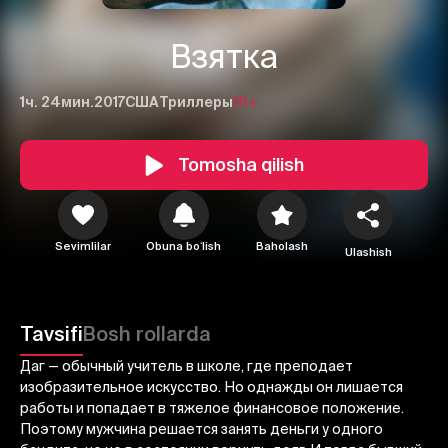
Взятка
1ч. 24мин.
2017
США
Триллеры
16+
Tomosha qilish
Sevimlilar
Obuna boʻlish
Baholash
Ulashish
1
2
3
Bekor qilish
Tizimga kirish
Tavsifi
Bosh rollarda
Yuborish
Даг — обычный учитель в школе, где преподает
изобразительное искусство. Но однажды он лишается
работы и попадает в тяжелое финансовое положение.
Поэтому мужчина решается занять деньги у одного