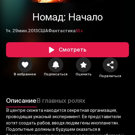
Номад: Начало
1ч. 29мин.
2013
США
Фантастика
16+
Смотреть
В избранное
Подписаться
Оценить
Поделиться
1
2
3
Отменить
Авторизоваться
Описание
В главных ролях
Отправить
В центре сюжета находится секретная организация,
проводящая ужасный эксперимент. Ее представители
хотят создать рабов, вводя людям гены инопланетян.
Подопытные должны в будущем оказаться в