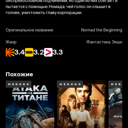
беспрекословном подчинении, но один из них сбегает и
пытается с помощью Номада, чей голос он слышит в
голове, уничтожить главу корпорации.
Оригинальное название
Nomad the Beginning
Жанр
Фантастика, Экшн
3.4
3.2
3.3
Похожие