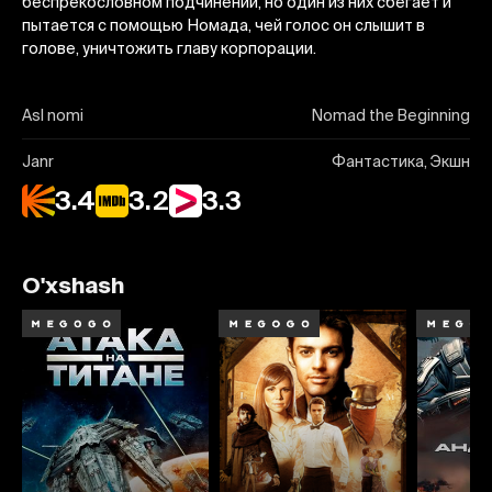
беспрекословном подчинении, но один из них сбегает и
пытается с помощью Номада, чей голос он слышит в
голове, уничтожить главу корпорации.
Asl nomi
Nomad the Beginning
Janr
Фантастика, Экшн
3.4
3.2
3.3
O'xshash