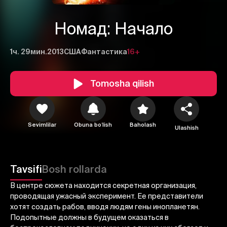
Номад: Начало
1ч. 29мин.
2013
США
Фантастика
16+
Tomosha qilish
Sevimlilar
Obuna boʻlish
Baholash
Ulashish
1
2
3
Bekor qilish
Tizimga kirish
Tavsifi
Bosh rollarda
Yuborish
В центре сюжета находится секретная организация,
проводящая ужасный эксперимент. Ее представители
хотят создать рабов, вводя людям гены инопланетян.
Подопытные должны в будущем оказаться в