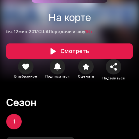
На корте
5ч. 12мин.
2017
США
Передачи и шоу
16+
Смотреть
В избранное
Подписаться
Оценить
Поделиться
Сезон
1
1
2
3