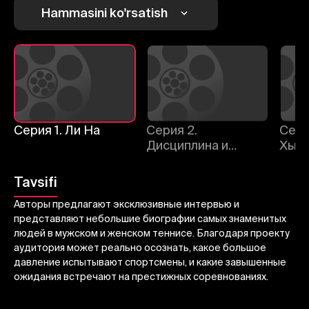
Hammasini ko'rsatish
Bekor qilish
Tizimga kirish
Yuborish
Серия 1. Ли На
Серия 2.
Сери
Дисциплина и
Хьюи
подготовка
Tavsifi
Авторы предлагают эксклюзивные интервью и
представляют небольшие биографии самых знаменитых
людей в мужском и женском теннисе. Благодаря проекту
аудитория может реально осознать, какое большое
давление испытывают спортсмены, и какие завышенные
ожидания встречают на престижных соревнованиях.