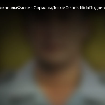
еканалы
Фильмы
Сериалы
Детям
O'zbek tilida
Подпис