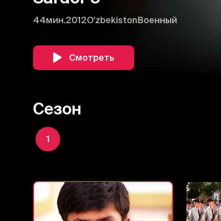
44мин.
2012
O'zbekiston
Военный
Смотреть
Сезон
1