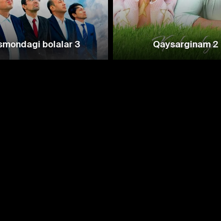
mondagi bolalar 3
Qaysarginam 2