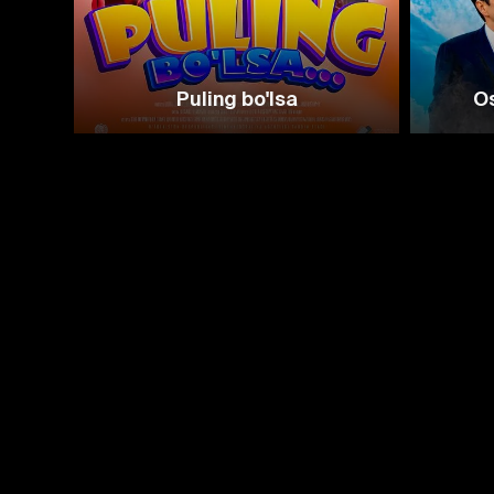
Puling bo'lsa
Os